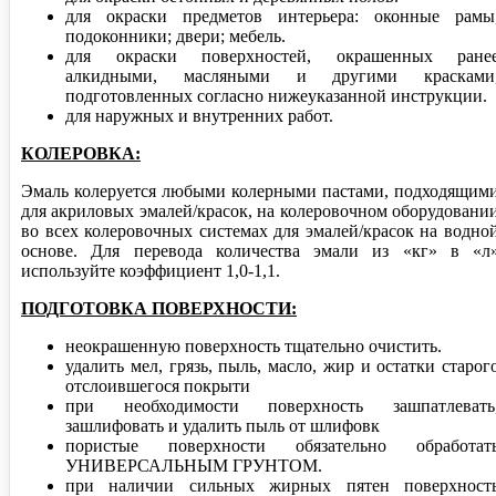
для окраски предметов интерьера: оконные рамы
подоконники; двери; мебель.
для окраски поверхностей, окрашенных ране
алкидными, масляными и другими красками
подготовленных согласно нижеуказанной инструкции.
для наружных и внутренних работ.
КОЛЕРОВКА:
Эмаль колеруется любыми колерными пастами, подходящим
для акриловых эмалей/красок, на колеровочном оборудовани
во всех колеровочных системах для эмалей/красок на водно
основе. Для перевода количества эмали из «кг» в «л
используйте коэффициент 1,0-1,1.
ПОДГОТОВКА ПОВЕРХНОСТИ:
неокрашенную поверхность тщательно очистить.
удалить мел, грязь, пыль, масло, жир и остатки старог
отслоившегося покрыти
при необходимости поверхность зашпатлевать
зашлифовать и удалить пыль от шлифовк
пористые поверхности обязательно обработат
УНИВЕРСАЛЬНЫМ ГРУНТОМ.
при наличии сильных жирных пятен поверхност