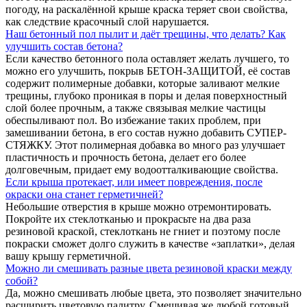
погоду, на раскалённой крыше краска теряет свои свойства,
как следствие красочный слой нарушается.
Наш бетонный пол пылит и даёт трещины, что делать? Как
улучшить состав бетона?
Если качество бетонного пола оставляет желать лучшего, то
можно его улучшить, покрыв БЕТОН-ЗАЩИТОЙ, её состав
содержит полимерные добавки, которые заливают мелкие
трещины, глубоко проникая в поры и делая поверхностный
слой более прочным, а также связывая мелкие частицы
обеспыливают пол. Во избежание таких проблем, при
замешивании бетона, в его состав нужно добавить СУПЕР-
СТЯЖКУ. Этот полимерная добавка во много раз улучшает
пластичность и прочность бетона, делает его более
долговечным, придает ему водоотталкивающие свойства.
Если крыша протекает, или имеет повреждения, после
окраски она станет герметичней?
Небольшие отверстия в крыше можно отремонтировать.
Покройте их стеклотканью и прокрасьте на два раза
резиновой краской, стеклоткань не гниет и поэтому после
покраски сможет долго служить в качестве «заплатки», делая
вашу крышу герметичной.
Можно ли смешивать разные цвета резиновой краски между
собой?
Да, можно смешивать любые цвета, это позволяет значительно
расширить цветовую палитру. Смешивая же любой готовый