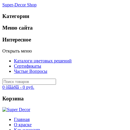
Super-Decor Shop
Категории
Меню сайта
Интересное
Открыть меню
Каталоги цветовых решений
Сертификаты
Частые Вопросы
0 òîâàðîâ -
0 руб.
Корзина
Главная
О краске
Как наносить