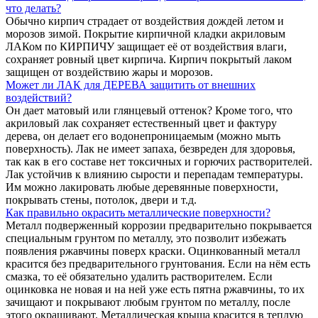
что делать?
Обычно кирпич страдает от воздействия дождей летом и
морозов зимой. Покрытие кирпичной кладки акриловым
ЛАКом по КИРПИЧУ защищает её от воздействия влаги,
сохраняет ровный цвет кирпича. Кирпич покрытый лаком
защищен от воздействию жары и морозов.
Может ли ЛАК для ДЕРЕВА защитить от внешних
воздействий?
Он дает матовый или глянцевый оттенок? Кроме того, что
акриловый лак сохраняет естественный цвет и фактуру
дерева, он делает его водонепроницаемым (можно мыть
поверхность). Лак не имеет запаха, безвреден для здоровья,
так как в его составе нет токсичных и горючих растворителей.
Лак устойчив к влиянию сырости и перепадам температуры.
Им можно лакировать любые деревянные поверхности,
покрывать стены, потолок, двери и т.д.
Как правильно окрасить металлические поверхности?
Металл подверженный коррозии предварительно покрывается
специальным грунтом по металлу, это позволит избежать
появления ржавчины поверх краски. Оцинкованный металл
красится без предварительного грунтования. Если на нём есть
смазка, то её обязательно удалить растворителем. Если
оцинковка не новая и на ней уже есть пятна ржавчины, то их
зачищают и покрывают любым грунтом по металлу, после
этого окрашивают. Металлическая крыша красится в теплую