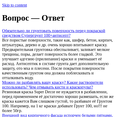
Skip to content
Вопрос — Ответ
Обязательно ли грунтовать поверхность перед покраской
средством Супергрунт 100+антисепт?
Все пористые поверхности, такие как, шифер, бетон, кирпич,
штукатурка, дерево и др. очень хорошо впитывают краску.
Предварительная грунтовка обеспыливает, заливает мелкие
трещины, поры, делает поверхность более гладкой. Это
улучшает адгезию (прилипание) краски и уменьшает её
расход. Антисептик в составе грунта дает дополнительную
защиту, ото мха и плесени. После покрытия поверхности
качественным грунтом она должна поблескивать и
отталкивать воду.
Можно ли разбавлять вашу краску? Какие растворители
использовать? Чем отмывать кисти и краскопульт?
Резиновая краска Super Decor не нуждается в разбавлении,
перед применением её достаточно хорошо размешать, если же
краска кажется Вам слишком густой, то разбавьте её Грунтом
100. Например, на 1 кг краски добавьте Грунт 100, но!!! не
более 50гр.
Внешний вид кирпичного фасада испорчен белыми пятнами,