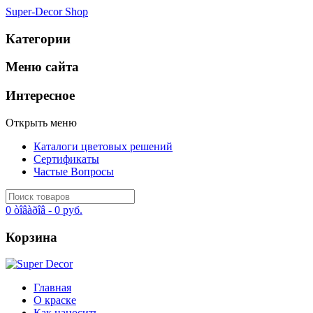
Super-Decor Shop
Категории
Меню сайта
Интересное
Открыть меню
Каталоги цветовых решений
Сертификаты
Частые Вопросы
0 òîâàðîâ -
0 руб.
Корзина
Главная
О краске
Как наносить