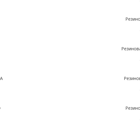
Резин
Резинов
КА
Резино
О
Резин